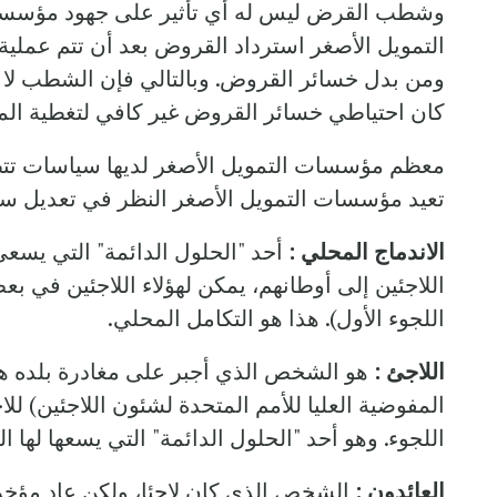
وشطب القرض ليس له أي تأثير على جهود مؤسسة ا
التمويل الأصغر استرداد القروض بعد أن تتم عمل
ومن بدل خسائر القروض. وبالتالي فإن الشطب لا ي
كان احتياطي خسائر القروض غير كافي لتغطية المبا
معظم مؤسسات التمويل الأصغر لديها سياسات تتطلب
تعيد مؤسسات التمويل الأصغر النظر في تعديل سي
الاندماج المحلي :
أحد "الحلول الدائمة" التي يسعى 
اللاجئين إلى أوطانهم، يمكن لهؤلاء اللاجئين في بعض
اللجوء الأول). هذا هو التكامل المحلي.
اللاجئ :
هو الشخص الذي أجبر على مغادرة بلده هروب
المفوضية العليا للأمم المتحدة لشئون اللاجئين) لل
اللجوء. وهو أحد "الحلول الدائمة" التي يسعها لها ا
العائدون :
الشخص الذي كان لاجئا، ولكن عاد مؤخرا