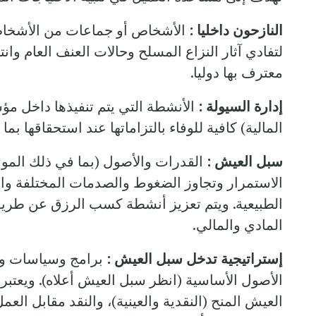
النازحون داخليا :
الأشخاص أو جماعات من الأشخاص ال
لتفادي آثار النزاع المسلح وحالات العنف العام وان
معترف بها دوليا.
إدارة السيولة :
الأنشطة التي يتم تنفيذها داخل مؤس
المالية) كافية للوفاء بالتزاماتها عند استحقاقها بم
سبل العيش :
القدرات والأصول (بما في ذلك الموار
الاستمرار وتجاوز الضغوط والصدمات المختلفة وا
الطبيعية. ويتم تعزيز أنشطة كسب الرزق عن طريق
المادي والمالي.
إستراتيجية تدخل سبل العيش :
برامج وسياسات وا
الأصول الأساسية (انظر سبل العيش أعلاه). ويعتبر 
العيش المنح (النقدية والعينية)، والنقد مقابل الع