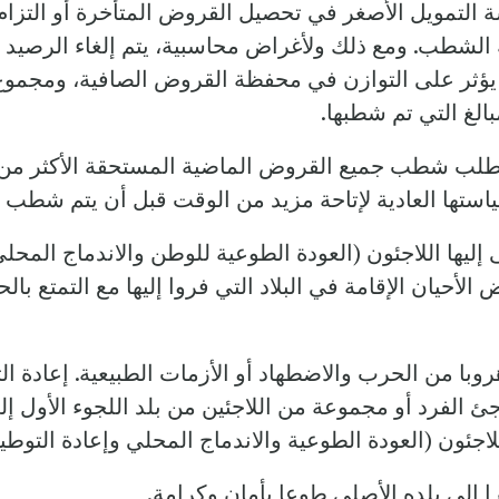
لتمويل الأصغر في تحصيل القروض المتأخرة أو التزام
ية الشطب. ومع ذلك ولأغراض محاسبية، يتم إلغاء الرص
ؤثر على التوازن في محفظة القروض الصافية، ومجموع ال
لغ التي تم شطبها.
 شطب جميع القروض الماضية المستحقة الأكثر من عدد م
استها العادية لإتاحة مزيد من الوقت قبل أن يتم شطب
إليها اللاجئون (العودة الطوعية للوطن والاندماج المحلي
 الأحيان الإقامة في البلاد التي فروا إليها مع التمتع با
ا من الحرب والاضطهاد أو الأزمات الطبيعية. إعادة ال
اجئ الفرد أو مجموعة من اللاجئين من بلد اللجوء الأول إ
للاجئون (العودة الطوعية والاندماج المحلي وإعادة التوطي
 إلى بلده الأصلي طوعا بأمان وكرامة.