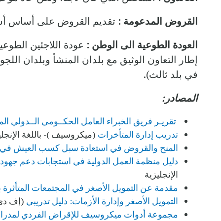
القروض المدعومة :
تقديم القروض على أساس أسعار
العودة الطوعية الى الوطن :
عودة اللاجئين الطوعية
إطار التعاون الوثيق مع بلدان المنشأ وبلدان اللجوء
في بلد ثالث).
المصادر:
تقريـر فريق الخبراء العامل الحكــومي الــدولي ا
تدريب إدارة المتأخرات
(ميكروسيف )- باللغة الإنجلي
المنح والقروض في استعادة سبل كسب العيش في أع
دليل منظمة العمل الدولية في استجابات دعم جهود ا
الإنجليزية
مقدمة عن التمويل الأصغر في المجتمعات المتأثرة 
التمويل الأصغر وإدارة الأزمات: دليل تدريبي
(إف دي سي و
مجموعة أدوات ميكروسيف للإقراض الفردي لمدراء ا