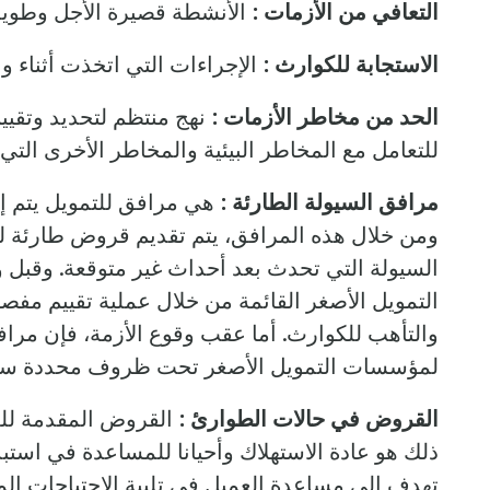
التعافي من الأزمات :
الأنشطة قصيرة الأجل وطويلة 
الاستجابة للكوارث :
الإجراءات التي اتخذت أثناء وب
الحد من مخاطر الأزمات :
نهج منتظم لتحديد وتقيي
للتعامل مع المخاطر البيئية والمخاطر الأخرى التي
مرافق السيولة الطارئة :
هي مرافق للتمويل يتم إ
ومن خلال هذه المرافق، يتم تقديم قروض طارئة لم
السيولة التي تحدث بعد أحداث غير متوقعة. وقبل 
التمويل الأصغر القائمة من خلال عملية تقييم م
والتأهب للكوارث. أما عقب وقوع الأزمة، فإن مرا
لمؤسسات التمويل الأصغر تحت ظروف محددة سلف
القروض في حالات الطوارئ :
القروض المقدمة للع
ذلك هو عادة الاستهلاك وأحيانا للمساعدة في است
تهدف إلى مساعدة العميل في تلبية الاحتياجات المن