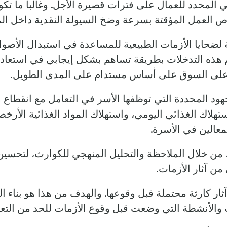
ومي المحدد للعمال على فترات قصيرة الأجل. وغالبا ما تك
رص العمل المؤقتة بسرعة وضخ السيولة النقدية داخل ال
ية لضحايا الأزمات الطبيعية للمساعدة في استبدال الأصول 
م هذه التدخلات بطريقة تساهم بشكل إيجابي في استعا
دة على السوق على أساس مستدام على المدى الطويل.
ود المحددة التي توظفها الأسر في التعامل مع انقطاع م
تهلاك الغذائي اليومي، واستهلاك المواد الغذائية الأر
معالين في الأسرة.
من خلال الملاحظة والتحليل المنهجي للكوارث، لتحسين ال
من آثار الأزمات.
ر كارثة محتملة قبل وقوعها. والهدف من هذا هو بناء ا
 والأنشطة التي وضعت قبل وقوع الأزمات للحد من التع