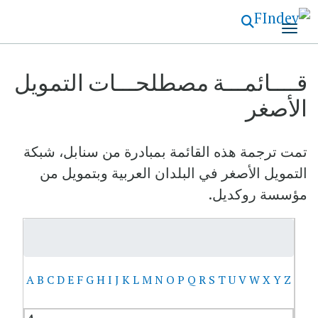
تجاوز
إلى
المحتوى
الرئيسي
قــــائمـــة مصطلحـــات التمويل
الأصغر
تمت ترجمة هذه القائمة بمبادرة من سنابل، شبكة
التمويل الأصغر في البلدان العربية وبتمويل من
مؤسسة روكديل.
A
B
C
D
E
F
G
H
I
J
K
L
M
N
O
P
Q
R
S
T
U
V
W
X
Y
Z