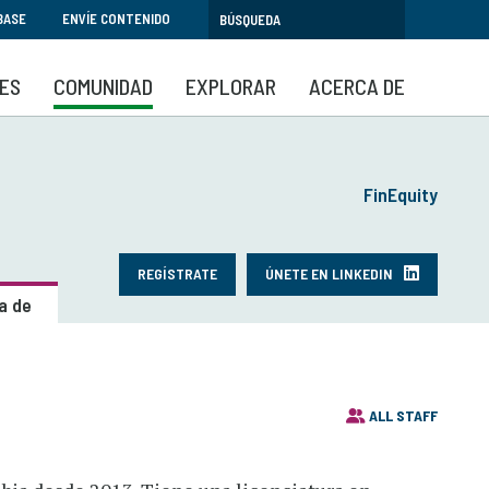
BASE
ENVÍE CONTENIDO
SES
COMUNIDAD
EXPLORAR
ACERCA DE
FinEquity
REGÍSTRATE
ÚNETE EN LINKEDIN
a de
ALL STAFF