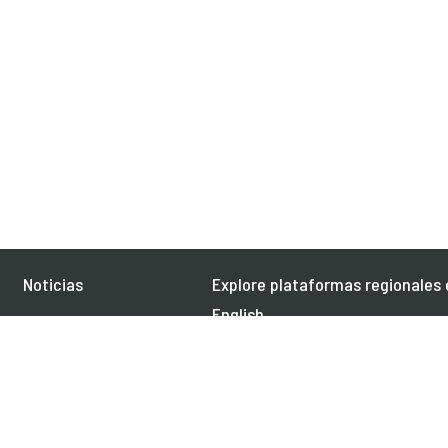
Noticias
Explore plataformas regionales 
English
Eventos
Français
Publicaciones
العربية
Empleos