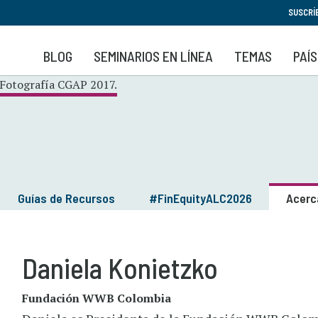
Pasar
SUSCRÍ
al
contenido
BLOG
SEMINARIOS EN LÍNEA
TEMAS
PAÍ
principal
Guías de Recursos
#FinEquityALC2026
Acerc
Daniela Konietzko
Fundación WWB Colombia