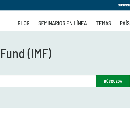
Pasar
SUSCRÍ
al
contenido
BLOG
SEMINARIOS EN LÍNEA
TEMAS
PAÍ
principal
 Fund (IMF)
BÚSQUEDA