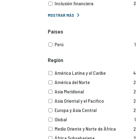
Inclusión financiera
3
MOSTRAR MÁS
Países
Perú
1
Región
América Latina y el Caribe
4
América del Norte
2
Asia Meridional
2
Asia Oriental y el Pacífico
2
Europa y Asia Central
2
Global
1
Medio Oriente y Norte de África
2
África Subsahariana
2