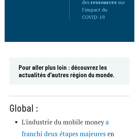
des
ressources
sur
l'impact du
COVID-19
Pour aller plus loin : découvrez les
actualités d'autres région du monde.
Global :
L'industrie du mobile money
a
franchi deux étapes majeures
en