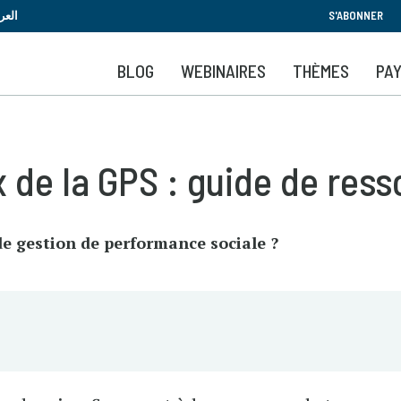
Aller
العر
S'ABONNER
au
contenu
BLOG
WEBINAIRES
THÈMES
PA
principal
de la GPS : guide de ress
e gestion de performance sociale ?