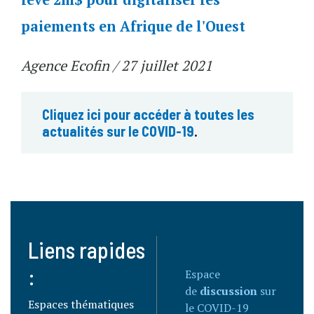
paiements en Afrique de l'Ouest
Agence Ecofin / 27 juillet 2021
Cliquez ici pour accéder à toutes les
actualités sur le COVID-19
.
Liens rapides
:
Espace
de
discussion
sur
Espaces thématiques
le COVID-19