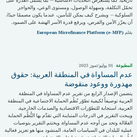
تاريخيًا. كما يستعرض التحديات الأساسية — بما يشمل القدرة على
تحمّل التكلفة، وسهولة الوصول، ومستوى الوعي، والحواجز
السلوكية — ويشرح كيف يمكن للتأمين، عندما يكون مصممًا جيدًا،
أن يعزّز الأمن والفرص، ويرفع قدرة الأسر الهشة على الصمود.
بقلم
European Microfinance Platform (e-MFP)
المطبوعة
01 يوليو/تموز 2025
عدم المساواة في المنطقة العربية: حقوق
مهدورة ووعود منقوضة
يتضمن الإصدار الرابع من تقرير عدم المساواة في المنطقة
العربية توصيفاً لكيفية تطوّر نُظُم الحماية الاجتماعية في المنطقة
العربية، استجابة للتطوّرات الاقتصادية والصدمات الخارجية.
ويبحث التقرير في الدرجات المتباينة التي تقدِّم بها النُّظُم الحماية
الفعّالة وتحد من أوجه عدم المساواة. ويختتم التقرير بتوصيات
عملية للبلدان في السياسات العامة، المنشود منها هو تعزيز فعالية