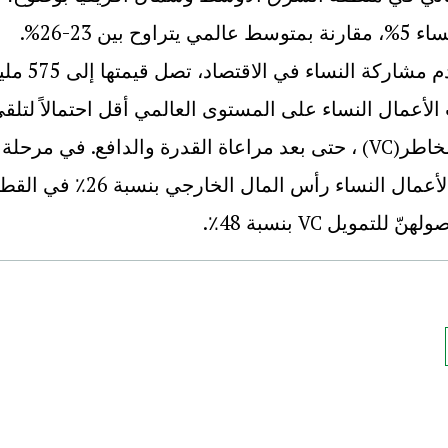
لا تتجاوز نسبة الشركات التي تديرها النساء 5%، مقارنة بمتوسط عالمي يتراوح بين 23-26%.
وتكبدت المنطقة خسائر هائلة نتيجة لعدم مشاركة النساء في 
ت الأعمال النساء على المستوى العالمي أقل احتمالاً لتلق
خاطر
، حتى بعد مراعاة القدرة والدافع. في مرحلة
(VC)
التمويل، يقل احتمال استخدام رائدات الأعمال النساء رأس المال 
صولهنّ للتمويل
بنسبة 48٪
.
VC