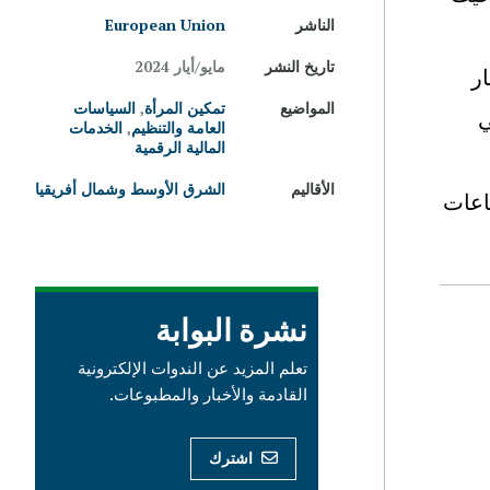
الناشر
European Union
تاريخ النشر
مايو/‏أيار 2024
الاقتصاد، تصل قيمتها إلى 575 مليار
المواضيع
تمكين المرأة
,
السياسات
ي
العامة والتنظيم
,
الخدمات
المالية الرقمية
الأقاليم
الشرق الأوسط وشمال أفريقيا
الخارجي بنسبة 26٪ في القطاعات
نشرة البوابة
تعلم المزيد عن الندوات الإلكترونية
القادمة والأخبار والمطبوعات.
اشترك