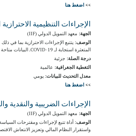
>>
اضغط هنا
الإجراءات التنظيمية الاحترازية استجابة
الجهة:
معهد التمويل الدولي (IIF)
الوصف
: يتتبع الإجراءات الاحترازية بما في ذل
المتعثرة استجابة لـ COVID-19. البيانات متاحة لـ 30 دولة معظمها من فئة الدخل المرتفع.
درجة الصلة:
جزئية
التغطية الجغرافية:
عالمية
معدل التحديث للبيانات:
يومي
>>
اضغط هنا
الإجراءات الضريبية والنقدية والتدابير
الجهة:
معهد التمويل الدولي (IIF)
الوصف
واستقرار النظام المالي وتعزيز الانتعاش الاقتص