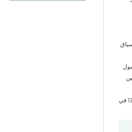
سياق
مول
ين
ًا في