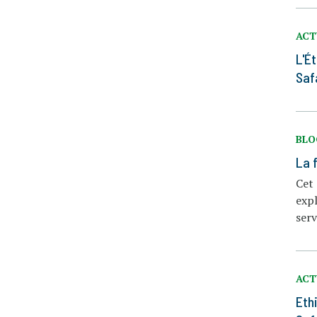
ACT
L'É
Saf
BL
La f
Cet 
expl
serv
ACT
Eth