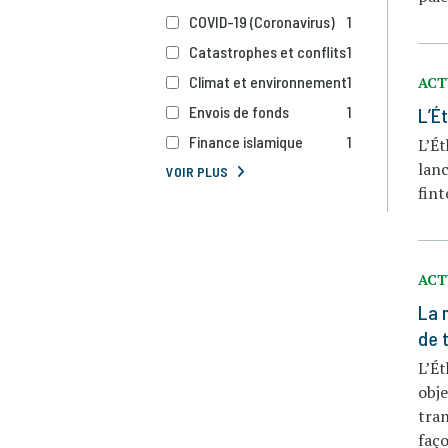
COVID-19 (Coronavirus)
1
Catastrophes et conflits
1
Climat et environnement
1
ACT
Envois de fonds
1
L’É
Finance islamique
1
L’Ét
lanc
VOIR PLUS
fint
ACT
La 
de 
L’Ét
obje
tran
faç