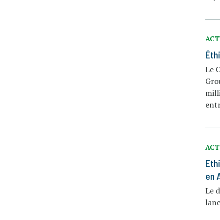
ACT
Éth
Le C
Gro
mill
entr
ACT
Eth
en 
Le d
lanc