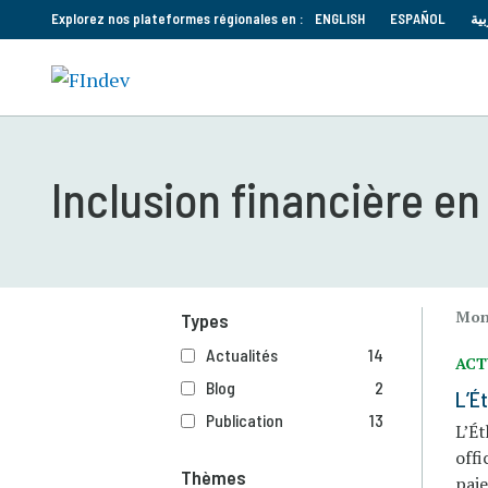
Explorez nos plateformes régionales en :
ENGLISH
ESPAÑOL
بية
Inclusion financière en
Mont
Types
Actualités
14
ACT
Blog
2
L’É
Publication
13
L’Ét
off
Thèmes
pai