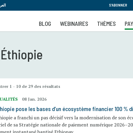
Aller
العر
S'ABONNER
au
contenu
BLOG
WEBINAIRES
THÈMES
PA
principal
 Éthiopie
rer 1 - 10 de 29 des résultats
UALITÉS
08 Jan. 2026
thiopie pose les bases d’un écosystème financier 100 % di
hiopie a franchi un pas décisif vers la modernisation de son 
iciel de sa Stratégie nationale de paiement numérique 2026–2
ement instantané baptisé Ethiopay.