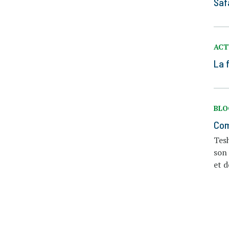
Saf
ACT
La 
BL
Com
Tes
son 
et d