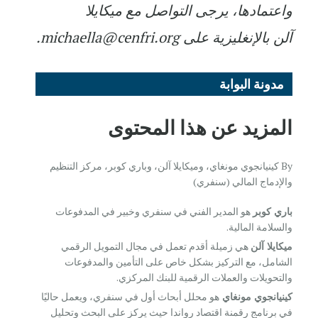
واعتمادها، يرجى التواصل مع ميكايلا
آلن بالإنغليزية على michaella@cenfri.org.
مدونة البوابة
المزيد عن هذا المحتوى
By كينيانجوي مونغاي، وميكايلا آلن، وباري كوبر، مركز التنظيم
والإدماج المالي (سنفري)
باري كوبر
هو المدير الفني في سنفري وخبير في المدفوعات
والسلامة المالية.
ميكايلا آلن
هي زميلة أقدم تعمل في مجال التمويل الرقمي
الشامل، مع التركيز بشكل خاص على التأمين والمدفوعات
والتحويلات والعملات الرقمية للبنك المركزي.
كينيانجوي مونغاي
هو محلل أبحاث أول في سنفري، ويعمل حاليًا
في برنامج رقمنة اقتصاد رواندا حيث يركز على البحث وتحليل