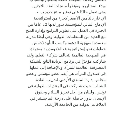
وبدء المشاريع، ومؤخراً منتجات لفئة اللاجئين.
وهي تعمل حاليًا على توفير منتج جديد يربط
الإدخار بالتأمين الأصغر كجزء من استراتيجية
الإدماج المالي للمؤسسة. بدور لديها 12 عامًا من
الخبرة في العمل على تطوير البرامج وإدارة المنح
مع العديد من المنظمات الدولية. وهي أيضًا مدربة
معتمدة لمنهجية الدعوة وكسب التأييد (خمس
خطوات نحو إستراتيجية فعالة) ومدربة معتمدة
في المنهجية العالمية لتحالف شركاء التعلم. ولقد
شاركت مؤخرًا في برنامج الريادة التابع للشبكة
المصرفية العالمية للمرأة. وبالإضافة إلى عملها
في صندوق المرأة، هي أيضا عضو مؤسس وعضو
مجلس إدارة المنتدى الأردني لتدريب القادة
الشباب، حيث شاركت في المنتديات الدولية في
تونس، ولبنان من أجل تعزيز السلام وحقوق
الإنسان. بدور حاصلة على درجة الماجستير في
العلاقات الدولية من الجامعة الأردنية.