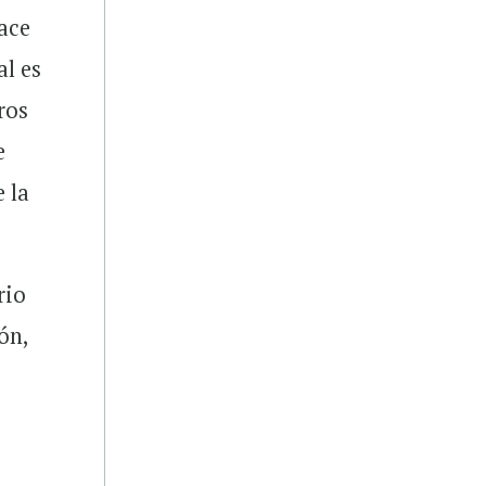
ace
al es
ros
e
 la
rio
ón,