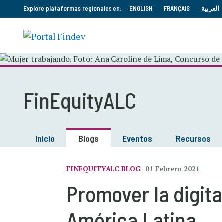
Explore plataformas regionales en:
ENGLISH
FRANÇAIS
العربية
FinEquityALC
Inicio
Blogs
Eventos
Recursos
FINEQUITYALC BLOG
01 Febrero 2021
Promover la digit
América Latina