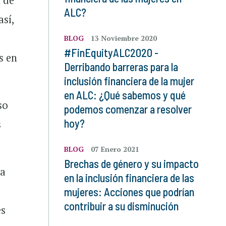
a de
ALC?
así,
e
BLOG
13 Noviembre 2020
#FinEquityALC2020 -
s en
Derribando barreras para la
inclusión financiera de la mujer
en ALC: ¿Qué sabemos y qué
so
podemos comenzar a resolver
hoy?
s
BLOG
07 Enero 2021
Brechas de género y su impacto
da
en la inclusión financiera de las
mujeres: Acciones que podrían
contribuir a su disminución
es