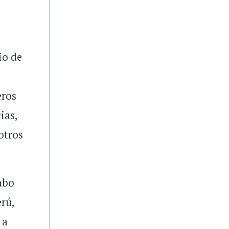
io de
eros
ias,
 otros
abo
rú,
 a