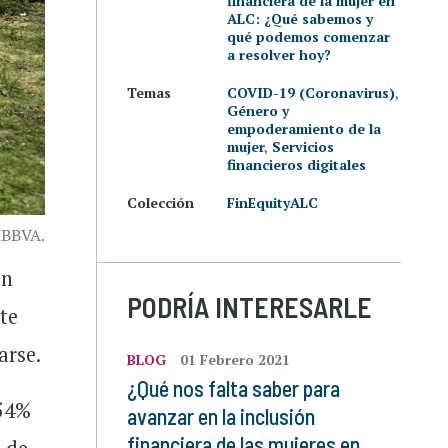
financiera de la mujer en
ALC: ¿Qué sabemos y
qué podemos comenzar
a resolver hoy?
Temas
COVID-19 (Coronavirus)
,
Género y
empoderamiento de la
mujer
,
Servicios
financieros digitales
Colección
FinEquityALC
MBBVA.
ón
PODRÍA INTERESARLE
te
arse.
BLOG
01 Febrero 2021
¿Qué nos falta saber para
 54%
avanzar en la inclusión
financiera de las mujeres en