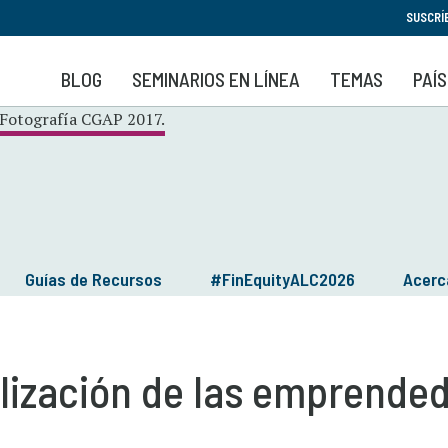
Pasar
SUSCRÍ
al
contenido
BLOG
SEMINARIOS EN LÍNEA
TEMAS
PAÍ
principal
Guías de Recursos
#FinEquityALC2026
Acerc
alización de las emprende