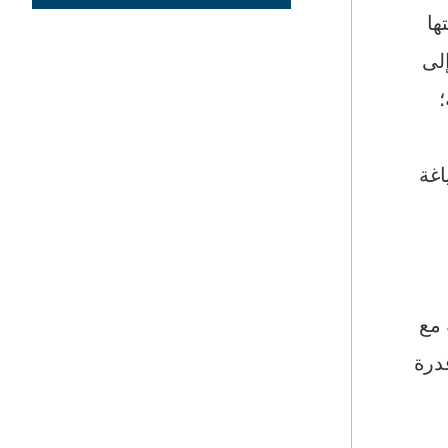
ها
إلى
؛
اغة
 مع
درة