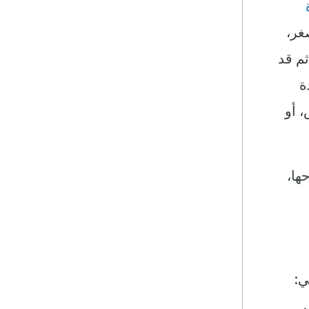
غر،
ثم قد
ة
 ‏أو
ها،
ي:
ي