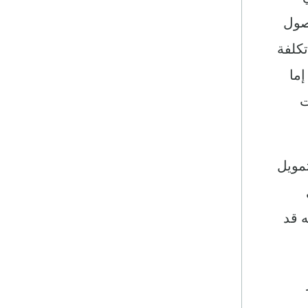
صول
تكلفة
إما
ت
تمويل
ه قد