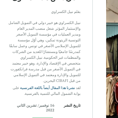
بقلم نبيل الكسراوي
نبيل الكسراوي هو خبير دولي في التمويل الشامل
والإستثمار المؤثر. شغل منصب المدير العام
ومدير العمليات في مؤسسة التمويل الأصغر
التونسية الزيتونة تمكين، وهي أوّل مؤسسة
للتمويل الإسلامي الأصغر في تونس. وعمل سابقًا
كمدرسًا جامعيًا ومستشارًا للعديد من الشركات
والمنظمات غير الحكومية. نبيل الكسراوي
متخصص في الإقتصاد والإدارة، وهو خبير معتمد
في التمويل الأصغر من قبل مدرسة فرانكفورت
للتمويل والإدارة ومعتمد في التمويل الإسلامي
من قبل CIBAFI البحرين.
لقد
نشرنا هذا المقال أيضاً باللغة الفرنسية
على
بوابة الشمول المالي للتنمية بالفرنسية.
تاريخ النشر
16 نوفمبر/ تشرين الثاني
2022