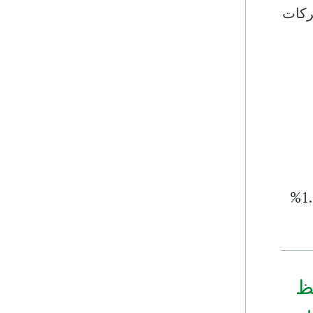
ركات
وتجدر الإشارة إلى أن أزمة جائحة كوفيد-19 قد أدّت إلى زيادة في معدل القروض الملغاة من 1.1%
ظ