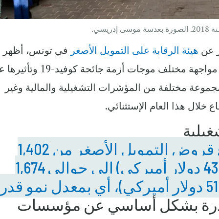
يسي.
 عن
هيئة الرقابة على التمويل الأصغر
في تونس، أظهر 
التمويل الأصغر قدرته على الصمود في مواجهة مختلف موجات أزمة جائحة 
جموعة مختلفة من المؤشرات التشغيلية والمالية وغير
اع خلال هذا العام الإستثنائي.
غيلية
زاد مجموع قروض التمويل الأصغر من 1,402
مليون دينار تونسي (432,515 دولار أميركي) إلى حوالي 1,674
مليون دينار تونسي (516,188 دولار أميركي)، أي بمعدل نمو قد
ادرة بشكل أساسي عن مؤسسات