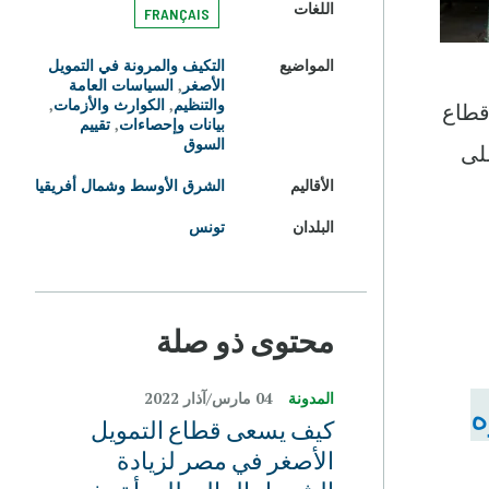
اللغات
FRANÇAIS
المواضيع
التكيف والمرونة في التمويل
الأصغر
,
السياسات العامة
والتنظيم
,
الكوارث والأزمات
,
قطاع
بيانات وإحصاءات
,
تقييم
السوق
كوفيد-19 وتأثيرها على
الأقاليم
الشرق الأوسط وشمال أفريقيا
البلدان
تونس
محتوى ذو صلة
المدونة
04 مارس/آذار 2022
ره
كيف يسعى قطاع التمويل
الأصغر في مصر لزيادة