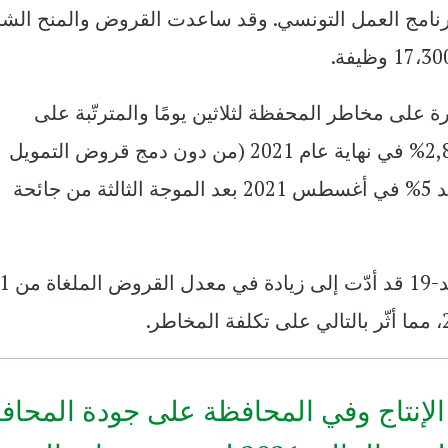
 برنامج العمل التونسي. وقد ساعدت القروض والمنح الش
على مخاطر المحفظة لثلاثين يومًا والمترتّبة على
مؤسسات التمويل الأصغر عند معدل 2,87% في نهاية عام 2021 (من دون دمج قروض التمويل
الأصغر الملغاة)، بعد أن بلغت ذروتها عند 5% في أغسطس 2021 بعد الموجة الثالثة من جائحة
لإنتاج وفي المحافظة على جودة المحاف