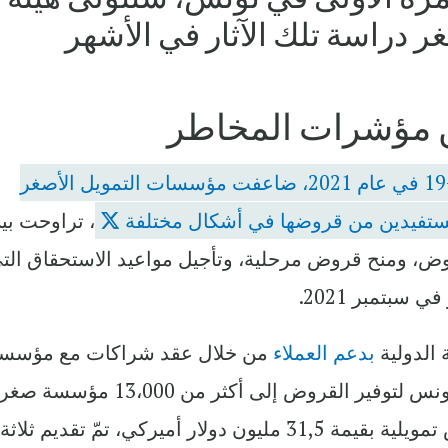
غر دراسة تلك الآثار في الأشهر
ن مؤشرات المخاطر
خلال الموجات المختلفة لجائحة كوفيد-19 في عام 2021، ضاعفت مؤسسات التمويل الأصغر
مستفيدين من قروضها في أشكال مختلفة
، تراوحت بي
وض، ومنح قروض مرحلية، وتأجيل مواعيد الاستحقاق الت
 سبتمبر 2021.
 الدولية
بدعم العملاء
من خلال عقد شراكات مع مؤسس
التمويل الأصغر باوباب تونس و أدفانز تونس لتوفير القروض إلى أكثر من 13،000
وصغيرة في تونس. ولقد تم منح قروض تمويلية بقيمة 31,5 مليون دولار أميركي، تمّ تقديم ثلاثة