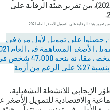
تقرير هيئة الرقابة على التمويل الأصغر للعام 2021
ن حصلوا على تمويل لأول مرة في
حياتهم من مؤسسات التمويل الأصغر الم
إلى حوالي 60،000 ألف شخص مقارنة بنحو 47،000 ش
عام 2020، أي بمعدل نمو بنسبة 27% على الرغم من أزمة
ّر الإيجابي للأنشطة التشغيلية،
جتماعية والاقتصادية للتمويل الأصغر 
مرة الأولى في تونس، ستتولّى هيئة