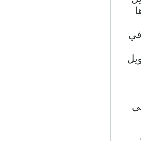
يدها
أميركي) في
يل
ع
ني