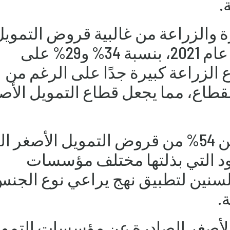
.
ة والزراعة من غالبية قروض التموي
الأصغر التي تمّ منحها في عام 2021، بنسبة 34% و29% على
 الزراعة كبيرة جدًا على الرغم من
لقطاع، مما يجعل قطاع التمويل الأص
كذلك، استفادت النساء من 54% من قروض التمويل الأصغر 
ود التي بذلتها مختلف مؤسسات
السنين لتطبيق نهج يراعي نوع الجن
.
لأصغر الصادرة عن مؤسسات التمو