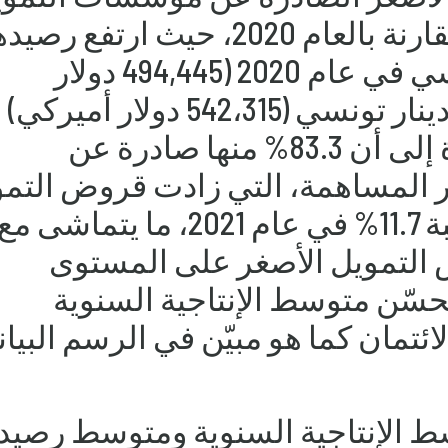
الأصغر ارتفاعًا بنحو 9% مقارنة بالعام 2020، حيث ارتفع رص
من 1,601 مليون دينار تونسي في عام 2020 (494,445 دولار
أميركي) إلى 1,756 مليون دينار تونسي (542،315 دولار 
العام 2021، وتجدر الإشارة إلى أن 83.3% منها صادرة عن
المساهمة، التي زادت قروض التمو
الأصغر الصادرة عنها بنسبة 11.7% في عام 2021، ما يتماشى م
ض التمويل الأصغر على المستوى
تحسّن متوسط الإنتاجية السنوية
مان كما هو مبيّن في الرسم البيا